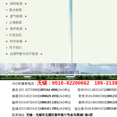
● 材料检测 ●
○
废水检测
● 废气检测 ●
○
土壤检测
● 噪声检测 ●
○
行业动态
● 科学装修 ●
○
关于我们
● 自测甲醛为何不靠谱 ●
无锡：0510-82200662 189-213
24小时服务电话：
南京:025 -83733090[
1895164 4090
(24小时)] 苏州:0512-68321415[
1891553
南通:0513-85211818[
1890629 4959
(24小时)] 常州:0519-85965596[
1891233
扬州:0514-87201415[
1806183 2283
(24小时)] 泰州:0523-86330803[
1801219
盐城:0515-88551415[
1801411 2991
(24小时)] 连云港:0518-85801415[
1895149
联系地址:
无锡：无锡市北塘区春申路55号金马商城C栋4层