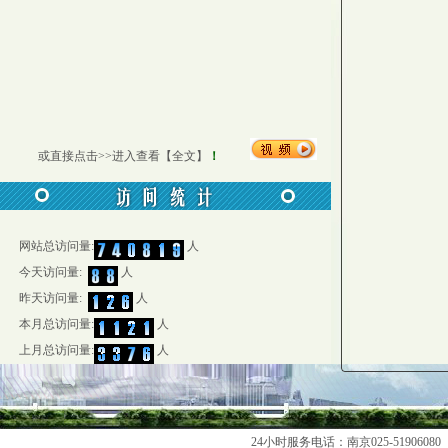
或直接
点击>>进入查看【全文】
！
网站总访问量:
人
今天访问量:
人
昨天访问量:
人
本月总访问量:
人
上月总访问量:
人
24小时服务电话：南京025-51906080 