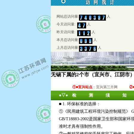
网站总访问量:
人
今天访问量:
人
昨天访问量:
人
本月总访问量:
人
上月总访问量:
人
无锡下属的2个市（宜兴市、江阴市
①■宜兴站点
：
宜兴第三方网
②
●▽● 检 测 须 知
■ 1. 环保标准的选择：
①《民用建筑工程环境污染控制规范》 GB
GB/T18883-2002是国家卫生
准时才具有强制性作用。
②一般对装修前的毛胚房完工验收，应该按 