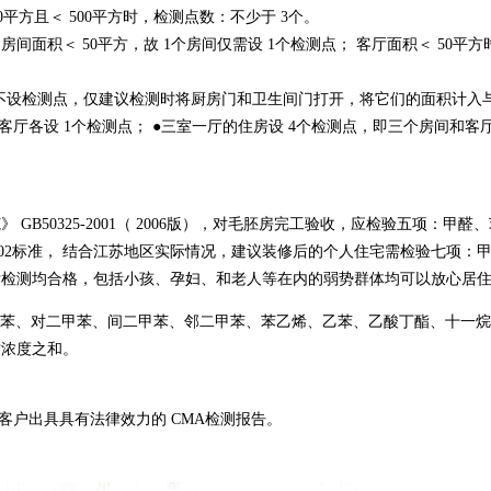
0平方且＜ 500平方时，检测点数：不少于 3个。
面积＜ 50平方，故 1个房间仅需设 1个检测点； 客厅面积＜ 50平方
间不设检测点，仅建议检测时将厨房门和卫生间门打开，将它们的面积计入
客厅各设 1个检测点； ●三室一厅的住房设 4个检测点，即三个房间和客
GB50325-2001（ 2006版），对毛胚房完工验收，应检验五项：甲醛
83-2002标准， 结合江苏地区实际情况，建议装修后的个人住宅需检验七项：
标检测均合格，包括小孩、孕妇、和老人等在内的弱势群体均可以放心居
甲苯、对二甲苯、间二甲苯、邻二甲苯、苯乙烯、乙苯、乙酸丁酯、十一烷
质浓度之和。
客户出具具有法律效力的 CMA检测报告。