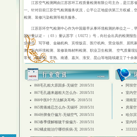
江苏空气检测网由江苏苏环工程质量检测有限公司主办，是江苏省
一。针对目前江苏空气检测服务状况，公平公正地提供第三方权威，
检测、装修污染检测等相关服务。
江苏苏环空气检测中心作为中国最早从事环境检测的单位之一，早在 
国计量认证－（ 03 ）量认苏字（ U0272 ）号，向社会出具的检测
业单位、写字楼、金融机构、宾馆饭店、医疗机构、营业场所、居民家
测、车内环境检测、装修装饰材料检测、职业卫生检测、 空气质量现
常州、张家港、常熟、南通、嘉兴、淮安、昆山等地陆续建立了十余
868毛孔粗大原因多-无锡空
2018/5/31
阿坝空
867毛孔越来越粗大怎么办-
2018/5/31
室内空
866中医8个方法解决耳鸣-
2018/5/31
湖南室
865胃痛难忍怎么办-无锡环
2018/5/31
房屋空
864补脾食疗偏方-无锡空气
2018/5/31
哈尔滨
863春季缓解喉咙干燥偏方-
2018/5/31
室内环
862橘皮能治疗哪些疾病-无
2018/5/31
333333