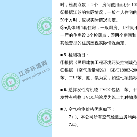
时，检测点数： 2个；房间使用面积≥ 10
②根据江苏的实际情况，一般个人住宅的房间
50平方时，应视实际情况而定。
③●具体到 1套住房，一般厨房、卫生
一厅的住房设 3个检测点，即两个房间和
其他套型的住房应视实际情况而定。
■ 5.
检测项目：
①根据《民用建筑工程环境污染控制规范》 
②根据 《空气质量标准》 GB/T188
苯、二甲苯、氨、氡为妥，如这七项指
■ 6.
总挥发性有机物 TVOC包括：苯、
发性有机物 TVOC的浓度为以上九种物
■
7. 空气检测价格优惠如下 :
7.
㈠、本公司所有空气检测业务均向
7.
㈡、